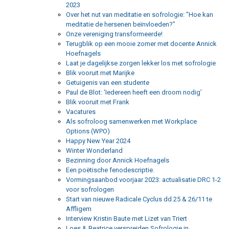
2023
Over het nut van meditatie en sofrologie: "Hoe kan
meditatie de hersenen beïnvloeden?"
Onze vereniging transformeerde!
Terugblik op een mooie zomer met docente Annick
Hoefnagels
Laat je dagelijkse zorgen lekker los met sofrologie
Blik vooruit met Marijke
Getuigenis van een studente
Paul de Blot: ‘Iedereen heeft een droom nodig’
Blik vooruit met Frank
Vacatures
Als sofroloog samenwerken met Workplace
Options (WPO)
Happy New Year 2024
Winter Wonderland
Bezinning door Annick Hoefnagels
Een poëtische fenodescriptie.
Vormingsaanbod voorjaar 2023: actualisatie DRC 1-2
voor sofrologen
Start van nieuwe Radicale Cyclus dd 25 & 26/11 te
Affligem
Interview Kristin Baute met Lizet van Triert
Loes & Beatrice verspreiden Sofrologie in