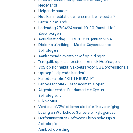
Nederland!
Helpende handen!
Hoe kan meditatie de hersenen beïnvloeden?
Lente in het land!
Ledendag 27/04/24 vanaf 10u30. Ranst - Hof
Zevenbergen
Actualisatiedag – DRC 1 - 2 20 januari 2024
Diploma uitreiking – Master Caycediaanse
Sofrologen
Aankomende events en/of opleidingen
Terugblik op 4 jaar bestuur - Annick Hoefnagels
VCS op Konnektit: Vakbeurs voor GGZ professionals
Oproep "Helpende handen"
Fenodescriptie “STILLE RUIMTE”
Fenodescriptie - “De toekomst is open”
Afgestudeerden Fundamentele Cyclus
Sofrologie.nu
Blik vooruit
Verder als VZW of liever als feitelijke vereniging
Lezing en Workshop: Genesis en Fylogenese
Herfstuniversiteit Sofrocay: Chronische Pijn &
Sofrologie
Aanbod opleiding